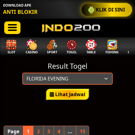
DOWNLOAD APK
KLIK DI SINI
ANTI BLOKIR
SLOT
CASINO
SPORT
TOGEL
TABLE
FISHING
COCK
Result Togel
Lihat Jadwal
Page
1
2
3
4
...
15