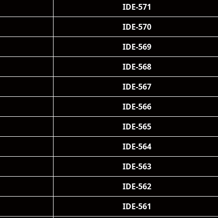
IDE-571
IDE-570
IDE-569
IDE-568
IDE-567
IDE-566
IDE-565
IDE-564
IDE-563
IDE-562
IDE-561