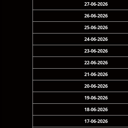
27-06-2026
26-06-2026
25-06-2026
24-06-2026
23-06-2026
22-06-2026
21-06-2026
20-06-2026
19-06-2026
18-06-2026
17-06-2026