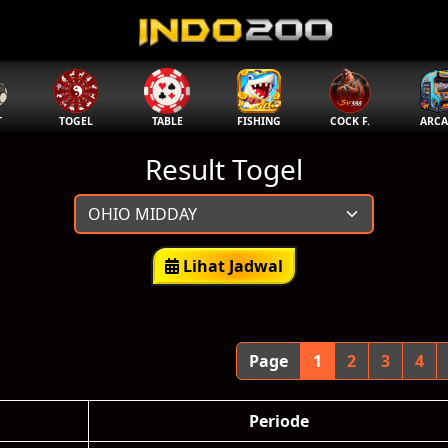
T
TOGEL
TABLE
FISHING
COCK F.
ARCA
Result Togel
Lihat Jadwal
Page
1
2
3
4
Periode