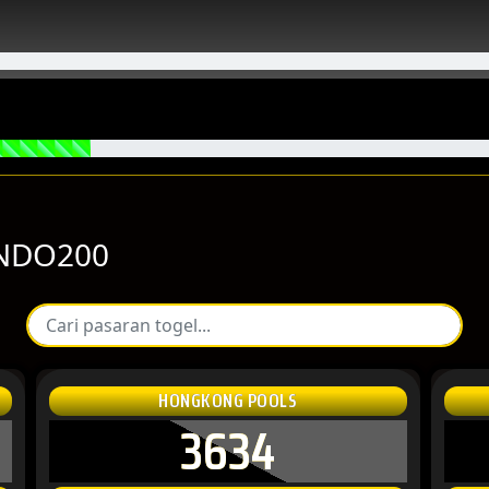
INDO200
HONGKONG POOLS
3634