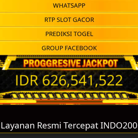
WHATSAPP
RTP SLOT GACOR
PREDIKSI TOGEL
GROUP FACEBOOK
Layanan Resmi Tercepat INDO200