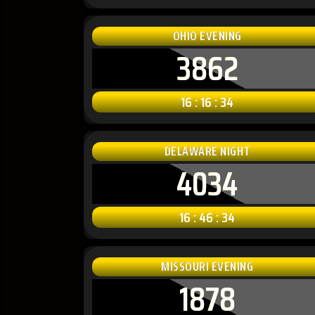
OHIO EVENING
3862
16 : 16 : 32
DELAWARE NIGHT
4034
16 : 46 : 32
MISSOURI EVENING
1878