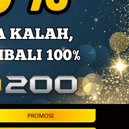
PROMOSI