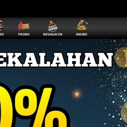
DE
PROMO
MEGAGACOR
ANUBIS