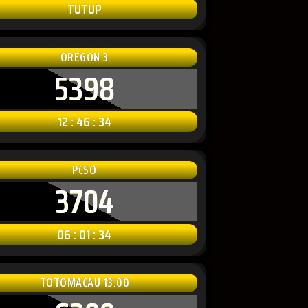
TUTUP
OREGON 3
5398
12 : 46 : 32
PCSO
3704
06 : 01 : 32
TOTOMACAU 13:00