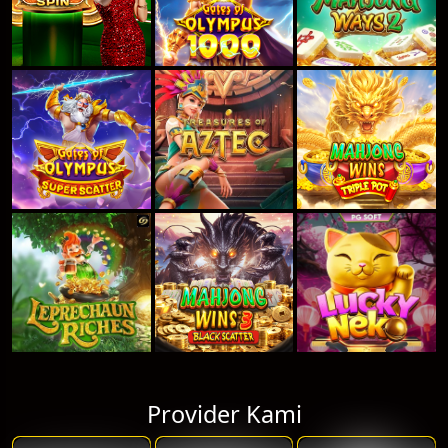
Provider Kami