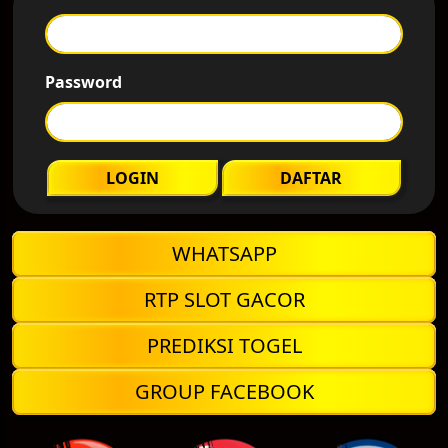
Password
LOGIN
DAFTAR
WHATSAPP
RTP SLOT GACOR
PREDIKSI TOGEL
GROUP FACEBOOK