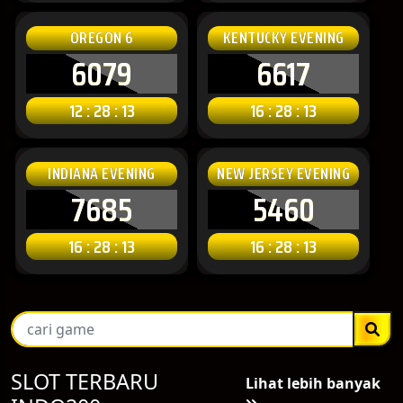
OREGON 6
KENTUCKY EVENING
6079
6617
12 : 28 : 11
16 : 28 : 11
INDIANA EVENING
NEW JERSEY EVENING
7685
5460
16 : 28 : 11
16 : 28 : 11
SLOT TERBARU
Lihat lebih banyak