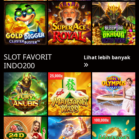
SLOT FAVORIT
Lihat lebih banyak
INDO200