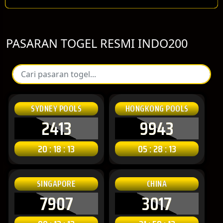
PASARAN TOGEL RESMI INDO200
SYDNEY POOLS
HONGKONG POOLS
2413
9943
20 : 18 : 11
05 : 28 : 11
SINGAPORE
CHINA
7907
3017