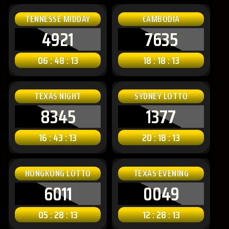
TENNESSE MIDDAY
CAMBODIA
4921
7635
06 : 48 : 11
18 : 18 : 11
TEXAS NIGHT
SYDNEY LOTTO
8345
1377
16 : 43 : 11
20 : 18 : 11
HONGKONG LOTTO
TEXAS EVENING
6011
0049
05 : 28 : 11
12 : 28 : 11