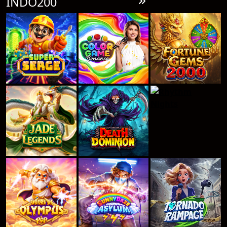
INDO200