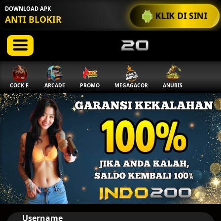
DOWNLOAD APK
KLIK DI SINI
ANTI BLOKIR
COCK F.
ARCADE
PROMO
MEGAGACOR
ANUBIS
Username