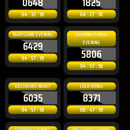
0648
1825
04 : 32 : 15
04 : 27 : 15
MARYLAND EVENING
WASHINGTON DC
6429
EVENING
5806
04 : 57 : 15
04 : 57 : 15
DELAWARE NIGHT
CALIFORNIA
6035
8371
04 : 57 : 15
06 : 47 : 15