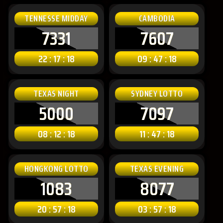
TENNESSE MIDDAY
CAMBODIA
7331
7607
22 : 17 : 15
09 : 47 : 15
TEXAS NIGHT
SYDNEY LOTTO
5000
7097
08 : 12 : 15
11 : 47 : 15
HONGKONG LOTTO
TEXAS EVENING
1083
8077
20 : 57 : 15
03 : 57 : 15