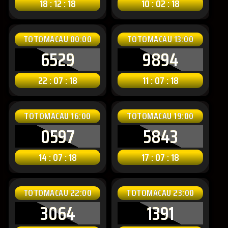
18 : 12 : 15
10 : 02 : 15
TOTOMACAU 00:00
TOTOMACAU 13:00
6529
9894
22 : 07 : 15
11 : 07 : 15
TOTOMACAU 16:00
TOTOMACAU 19:00
0597
5843
14 : 07 : 15
17 : 07 : 15
TOTOMACAU 22:00
TOTOMACAU 23:00
3064
1391