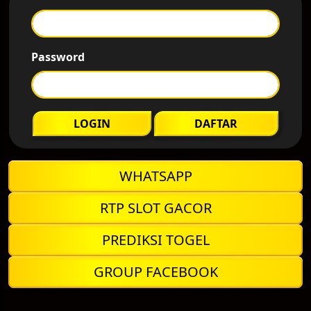
Password
LOGIN
DAFTAR
WHATSAPP
RTP SLOT GACOR
PREDIKSI TOGEL
GROUP FACEBOOK