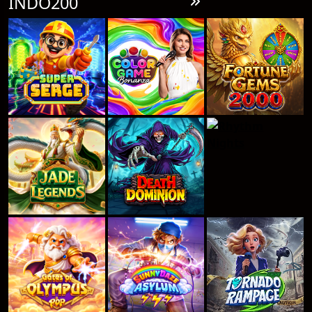
INDO200