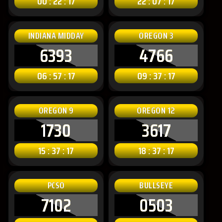
00 : 22 : 14
22 : 07 : 14
INDIANA MIDDAY
OREGON 3
6393
4766
06 : 57 : 14
09 : 37 : 14
OREGON 9
OREGON 12
1730
3617
15 : 37 : 14
18 : 37 : 14
PCSO
BULLSEYE
7102
0503