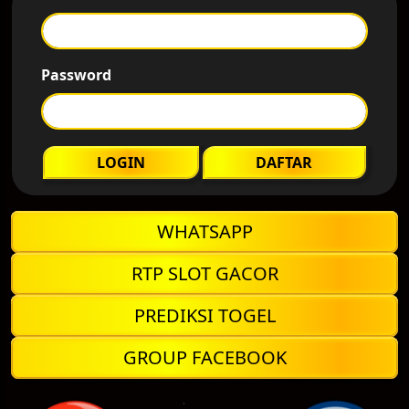
Password
LOGIN
DAFTAR
WHATSAPP
RTP SLOT GACOR
PREDIKSI TOGEL
GROUP FACEBOOK