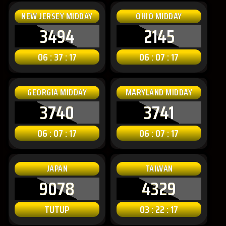
NEW JERSEY MIDDAY
OHIO MIDDAY
3494
2145
06 : 37 : 14
06 : 07 : 14
GEORGIA MIDDAY
MARYLAND MIDDAY
3740
3741
06 : 07 : 14
06 : 07 : 14
JAPAN
TAIWAN
9078
4329
TUTUP
03 : 22 : 14